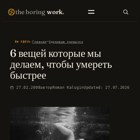
Перейти
THE BORING WORK · SELF-IMPROVEMENT THAT COMPOUNDS · EST. 2007 · NO FIREWORKS ·
the boring
work
.
к
содержимому
SEARCH
—
Главная
Здоровые привычки
ВЫ ЗДЕСЬ:
6 вещей которые мы
EN LIBRARY
RU LIBRARY
делаем, чтобы умереть
быстрее
27.02.2008
автор
Roman Kalugin
Updated: 27.07.2026