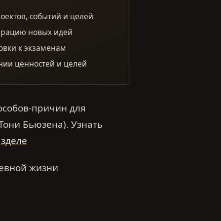
ектов, событий и целей
ерацию новых идей
овки к экзаменам
нии ценностей и целей
особов-причин для
Тони Бьюзена). Узнать
азделе