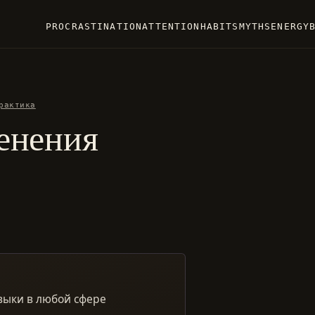
PROCRASTINATION
ATTENTION
HABITS
MYTHS
ENERGY
рактика
енения
выки в любой сфере