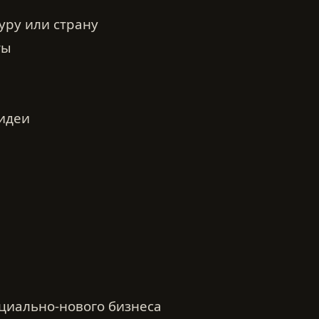
уру или страну
ты
идеи
нциально-нового бизнеса