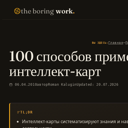
Перейти
THE BORING WORK · SELF-IMPROVEMENT THAT COMPOUNDS · EST. 2007 · NO FIREWORKS ·
the boring
work
.
к
содержимому
—
Главная
П
ВЫ ЗДЕСЬ:
100 способов прим
EN LIBRARY
RU LIBRARY
интеллект-карт
06.04.2010
автор
Roman Kalugin
Updated: 20.07.2026
TL;DR
Интеллект-карты систематизируют знания и на