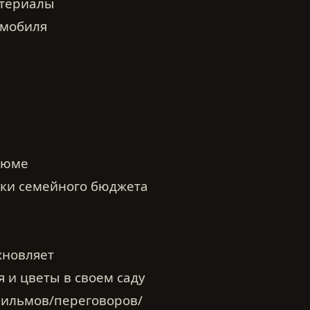
атериалы
омобиля
езюме
дки семейного бюджета
хновляет
я и цветы в своем саду
фильмов/переговоров/