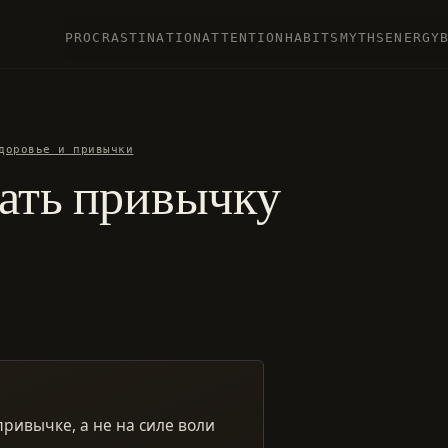
PROCRASTINATION
ATTENTION
HABITS
MYTHS
ENERGY
доровье и привычки
тать привычку
привычке, а не на силе воли