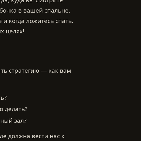
бочка в вашей спальне.
 и когда ложитесь спать.
х целях!
ать стратегию — как вам
ь?
о делать?
рный зал?
але должна вести нас к