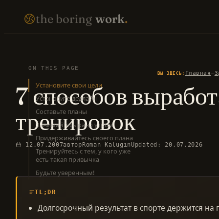
Перейти
THE BORING WORK · SELF-IMPROVEMENT THAT COMPOUNDS · EST. 2007 · NO FIREWORKS ·
the boring
work
.
к
содержимому
ON THIS PAGE
—
Главная
З
ВЫ ЗДЕСЬ:
7 способов вырабо
Установите свои цели
EN LIBRARY
RU LIBRARY
Установите дедлайн
тренировок
Составьте планы
Занимайтесь рано утром
Придерживайтесь своего плана
12.07.2007
автор
Roman Kalugin
Updated: 20.07.2026
Тренируйтесь с тем, у кого уже
есть такая привычка
Будьте уверенным!
TL;DR
Долгосрочный результат в спорте держится на 