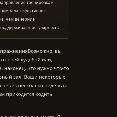
 направление тренировкам
ение зала эффективнее
ке, чем вечерние
е поддерживают регулярность
Возможно, вы
со своей худобой или,
, наконец, что нужно что-то
ерный зал. Ваши некоторые
 через несколько недель (а
Вам приходится ходить
ижу такое очень часто. Я