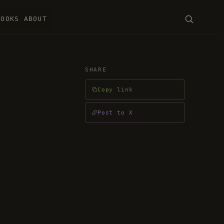
BOOKS
ABOUT
SEARCH
SHARE
Copy link
ENTER · ESC
Post to X