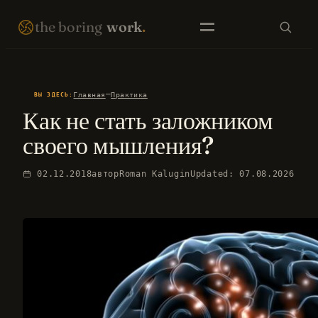
Перейти
THE BORING WORK · SELF-IMPROVEMENT THAT COMPOUNDS · EST. 2007 · NO FIREWORKS ·
the boring
work
.
к
содержимому
SEARCH
—
Главная
Практика
ВЫ ЗДЕСЬ:
Как не стать заложником
EN LIBRARY
RU LIBRARY
своего мышления?
02.12.2018
автор
Roman Kalugin
Updated: 07.08.2026