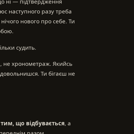
що ні — підтвердження
люс наступного разу треба
нічого нового про себе. Ти
обою.
тільки судить.
ор, не хронометраж. Якийсь
вдовольнишся. Ти бігаєш не
 тим, що відбувається
, а
переднім разом.