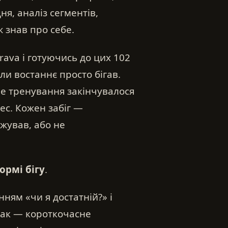
я, аналіз сегментів,
ж знав про себе.
trava і готуючись до цих 102
оли востаннє просто бігав.
не тренування закінчувалося
ес. Кожен забіг —
жував, або не
ормі бігу
.
нням «чи я достатній?» і
 так — короткочасне