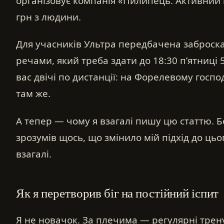
організовує компанія «Пилипець. Активний 
грн з людини.
Для учасників Ультра передбачена заброск
речами, який треба здати до 18:30 п’ятниці 
вас двічі по дистанції: на Форелевому господ
там же.
А тепер — чому я взагалі пишу цю статтю. Б
зрозумів щось, що змінило мій підхід до цього 
взагалі.
Як я перетворив біг на постійний іспит
Я не новачок. За плечима — регулярні тре