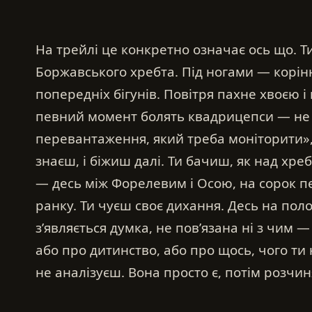
На трейлі це конкретно означає ось що. Ти
Боржавського хребта. Під ногами — коріння
попередніх бігунів. Повітря пахне хвоєю 
певний момент болять квадрицепси — не 
перевантаження, який треба моніторити», 
знаєш, і біжиш далі. Ти бачиш, як над хре
— десь між Форелевим і Осою, на сорок пе
ранку. Ти чуєш своє дихання. Десь на поло
з’являється думка, не пов’язана ні з чим 
або про дитинство, або про щось, чого ти н
не аналізуєш. Вона просто є, потім розчин