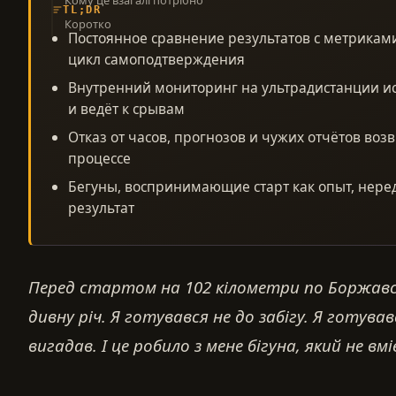
Кому це взагалі потрібно
TL;DR
Коротко
Постоянное сравнение результатов с метрикам
цикл самоподтверждения
Внутренний мониторинг на ультрадистанции и
и ведёт к срывам
Отказ от часов, прогнозов и чужих отчётов воз
процессе
Бегуны, воспринимающие старт как опыт, нер
результат
Перед стартом на 102 кілометри по Боржавсь
дивну річ. Я готувався не до забігу. Я готував
вигадав. І це робило з мене бігуна, який не вмі