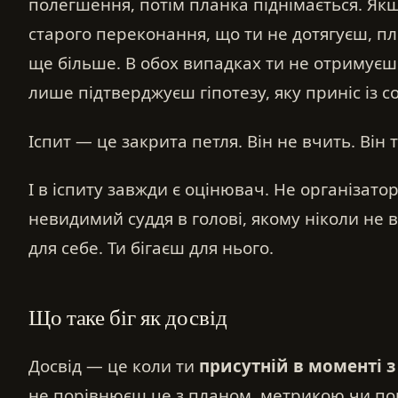
полегшення, потім планка піднімається. Як
старого переконання, що ти не дотягуєш, п
ще більше. В обох випадках ти не отримуєш 
лише підтверджуєш гіпотезу, яку приніс із с
Іспит — це закрита петля. Він не вчить. Він 
І в іспиту завжди є оцінювач. Не організат
невидимий суддя в голові, якому ніколи не 
для себе. Ти бігаєш для нього.
Що таке біг як досвід
Досвід — це коли ти
присутній в моменті з
не порівнюєш це з планом, метрикою чи по