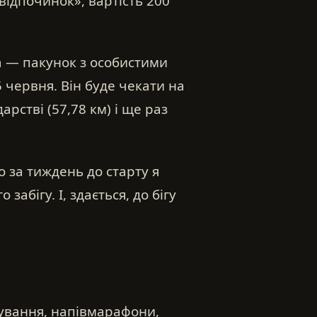
відпочинок», вартість 200
а — пакунок з особистими
5 червня. Він буде чекати на
арстві (57,78 км) і ще раз
о за тиждень до старту я
забігу. І, здається, до бігу
нування, напівмарафони,