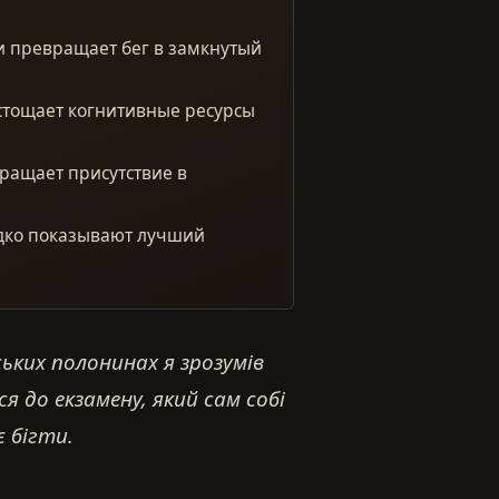
и превращает бег в замкнутый
стощает когнитивные ресурсы
вращает присутствие в
едко показывают лучший
ких полонинах я зрозумів
ся до екзамену, який сам собі
є бігти.