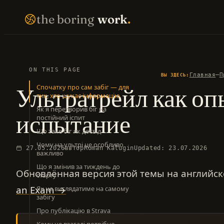
Перейти
THE BORING WORK · SELF-IMPROVEMENT THAT COMPOUNDS · EST. 2007 · NO FIREWORKS ·
the boring
work
.
к
содержимому
ON THIS PAGE
—
Главная
П
ВЫ ЗДЕСЬ:
Ультратрейл как опы
Спочатку про сам забіг — для
EN LIBRARY
RU LIBRARY
тих, хто шукає інформацію
Як я перетворив біг на
испытание
постійний іспит
Що таке біг як досвід
Чому на ультрі це особливо
27.05.2026
автор
Roman Kalugin
Updated: 23.07.2026
важливо
Що я змінив за тиждень до
Обновлённая версия этой темы на английс
старту
an Exam →
Як це виглядатиме на самому
забігу
Про публікацію в Strava