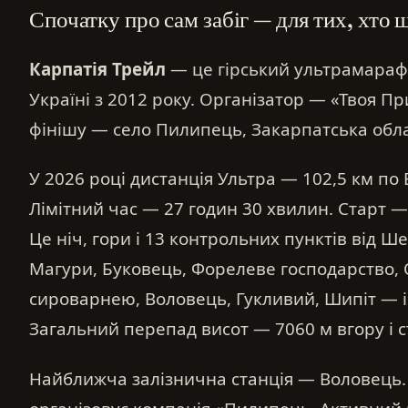
Спочатку про сам забіг — для тих, хто
Карпатія Трейл
— це гірський ультрамараф
Україні з 2012 року. Організатор — «Твоя Пр
фінішу — село Пилипець, Закарпатська обла
У 2026 році дистанція Ультра — 102,5 км п
Лімітний час — 27 годин 30 хвилин. Старт — 
Це ніч, гори і 13 контрольних пунктів від Ш
Магури, Буковець, Форелеве господарство, О
сироварнею, Воловець, Гукливий, Шипіт — і
Загальний перепад висот — 7060 м вгору і с
Найближча залізнична станція — Воловець.