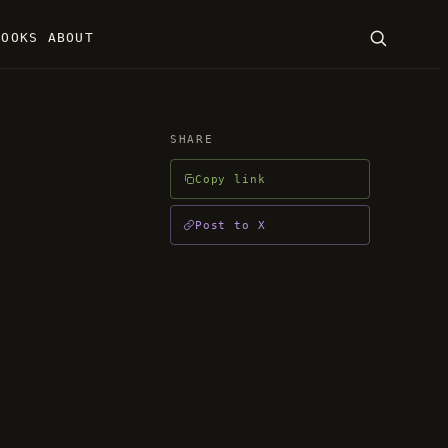
BOOKS
ABOUT
SEARCH
SHARE
Copy link
ENTER · ESC
Post to X