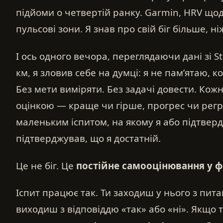
підйоми о четвертій ранку. Garmin, HRV щодн
пульсові зони. Я знав про свій біг більше, ні
І ось одного вечора, переглядаючи дані зі S
км, я зловив себе на думці: я не пам’ятаю, к
Без мети виміряти. Без задачі довести. Кож
оцінкою — краще чи гірше, прогрес чи регр
маленьким іспитом, на якому я або підтверд
підтверджував, що я достатній.
Це не біг. Це
постійне самооцінювання у ф
Іспит працює так. Ти заходиш у нього з пита
виходиш з відповіддю «так» або «ні». Якщо