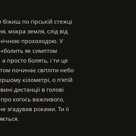
 біжиш по гірській стежці
, мокра земля, слід від
і нічною прохолодою. У
«болить як симптом
а просто болять, і ти це
бтом починає світліти небо
ршому кілометрі, о п’ятій
вині дистанції в голові
— про когось важливого,
е згадував роками. Ти її
яється.