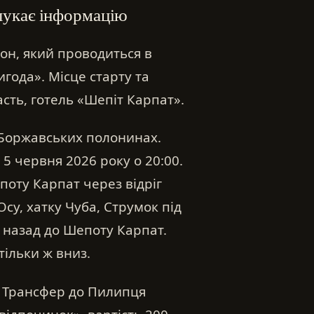
 шукає інформацію
он, який проводиться в
игода». Місце старту та
сть, готель «Шепіт Карпат».
о Боржавських полонинах.
5 червня 2026 року о 20:00.
епоту Карпат через відріг
су, хатку Чуба, Струмок під
 назад до Шепоту Карпат.
тільки ж вниз.
 Трансфер до Пилипця