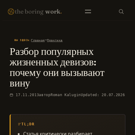
Перейти
THE BORING WORK · SELF-IMPROVEMENT THAT COMPOUNDS · EST. 2007 · NO FIREWORKS ·
the boring
work
.
к
содержимому
SEARCH
—
Главная
Практика
ВЫ ЗДЕСЬ:
Разбор популярных
EN LIBRARY
RU LIBRARY
жизненных девизов:
почему они вызывают
вину
17.11.2013
автор
Roman Kalugin
Updated: 20.07.2026
TL;DR
Статья критически разбирает