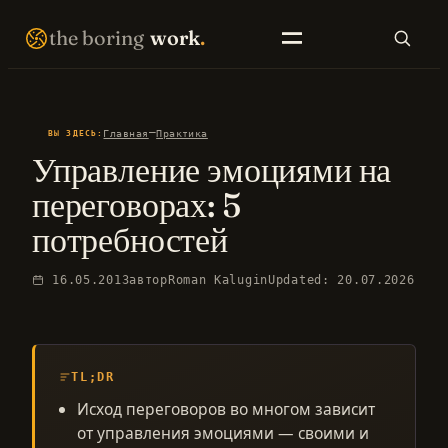
Перейти
THE BORING WORK · SELF-IMPROVEMENT THAT COMPOUNDS · EST. 2007 · NO FIREWORKS ·
the boring
work
.
к
содержимому
SEARCH
—
Главная
Практика
ВЫ ЗДЕСЬ:
Управление эмоциями на
EN LIBRARY
RU LIBRARY
переговорах: 5
потребностей
16.05.2013
автор
Roman Kalugin
Updated: 20.07.2026
TL;DR
Исход переговоров во многом зависит
от управления эмоциями — своими и