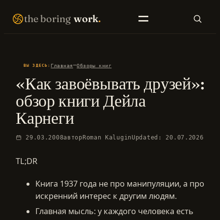
Перейти
THE BORING WORK · SELF-IMPROVEMENT THAT COMPOUNDS · EST. 2007 · NO FIREWORKS ·
the boring
work
.
к
содержимому
SEARCH
—
Главная
Обзоры книг
ВЫ ЗДЕСЬ:
«Как завоёвывать друзей»:
EN LIBRARY
RU LIBRARY
обзор книги Дейла
Карнеги
29.03.2008
автор
Roman Kalugin
Updated: 20.07.2026
TL;DR
Книга 1937 года не про манипуляции, а про
искренний интерес к другим людям.
Главная мысль: у каждого человека есть