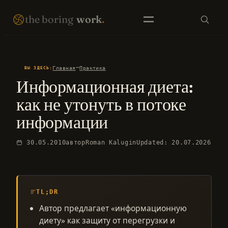
Перейти
THE BORING WORK · SELF-IMPROVEMENT THAT COMPOUNDS · EST. 2007 · NO FIREWORKS ·
the boring
work
.
к
содержимому
SEARCH
—
Главная
Практика
ВЫ ЗДЕСЬ:
Информационная диета:
EN LIBRARY
RU LIBRARY
как не утонуть в потоке
информации
30.05.2010
автор
Roman Kalugin
Updated: 20.07.2026
TL;DR
Автор предлагает «информационную
диету» как защиту от перегрузки и