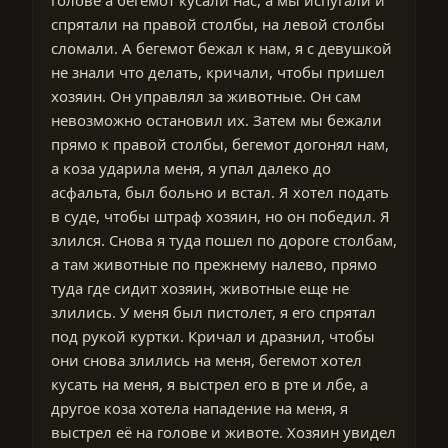
спрятали на правой столбы, на левой столбы
сломали. А бегемот бежал к нам, я с девушкой
не знали что делать, кричали, чтобы пришел
хозяин. Он управлял за животные. Он сам
невозможно остановил их. Затем мы бежали
прямо к правой столбы, бегемот догонял нам,
а коза ударила меня, я упал далеко до
асфальта, был больно и встал. Я хотел подать
в суде, чтобы штраф хозяин, но он победил. Я
злился. Снова я туда пошел по дороге столбам,
а там животные по прежнему налево, прямо
туда где сидит хозяин, животные еще не
злились. У меня был пистолет, я его спрятал
под рукой куртки. Кричал и дразнил, чтобы
они снова злились на меня, бегемот хотел
кусать на меня, я выстрел его в рте и лбе, а
другое коза хотела нападение на меня, я
выстрел её на голове и животе. Хозяин увидел