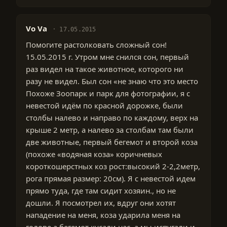
Vo Va
17.05.2015
Помогите растолковать сложный сон!
15.05.2015 г. Утром мне снился сон, первый
раз видел на такое животное, которого ни
разу не видел. Был сон «не знаю что это место
Похоже Зоопарк и парк для фотографии, я с
невестой идём по красной дорожке, были
столбы налево и направо по каждому, верх на
крыше 2 метр, а налево за столбам там были
две животные, первый бегемот и второй коза
(похоже «водяная коза» коричневых
короткошерстных коз рост:высокий 2-2,2метр,
рога прямая размер: 20см). Я с невестой идем
прямо туда, где там сидит хозяин., но не
дошли. Я посмотрел их, вдруг они хотят
нападение на меня, коза ударила меня на
голове а бегемот кусали нас, а мы испугали и