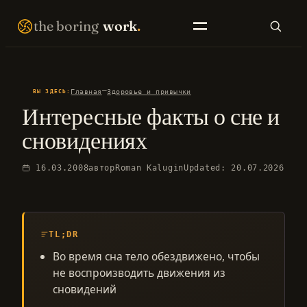
Перейти
THE BORING WORK · SELF-IMPROVEMENT THAT COMPOUNDS · EST. 2007 · NO FIREWORKS ·
the boring
work
.
к
содержимому
SEARCH
—
Главная
Здоровье и привычки
ВЫ ЗДЕСЬ:
Интересные факты о сне и
EN LIBRARY
RU LIBRARY
сновидениях
16.03.2008
автор
Roman Kalugin
Updated: 20.07.2026
TL;DR
Во время сна тело обездвижено, чтобы
не воспроизводить движения из
сновидений